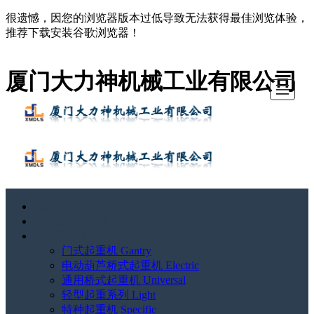
很遗憾，因您的浏览器版本过低导致无法获得最佳浏览体验，
推荐下载安装谷歌浏览器！
厦门大力神机械工业有限公司
首页 Home
首页
公司简
产品展
工程案
服务中
新闻中
联系我
留言反
公司简介 About Us
Home
介 About
示
例 Cases
心
心 News
们
馈
产品展示 Products
门式起重机 Gantry
Us
Products
Services
Contact
电动葫芦桥式起重机 Electric
Us
通用桥式起重机 Universal
轻型起重系列 Light
特种起重机 Specific