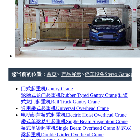
您当前的位置：
首页
>
产品展示
>
停车设备Stereo Garage
门式起重机Gantry Crane
轮胎式龙门起重机Rubber-Tyred Gantry Crane
轨道
式龙门起重机Rail Track Gantry Crane
通用桥式起重机Universal Overhead Crane
电动葫芦桥式起重机Electric Hoist Overhead Crane
桥式单梁悬挂起重机Single Beam Suspention Crane
桥式单梁起重机Single Beam Overhead Crane
桥式双
梁起重机Double Girder Overhead Crane