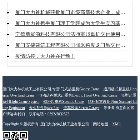
厦门大力神机械获批厦门市级高新技术企业，成为福建省内起重机械行业首家获批市级高新技术企业的公司！
厦门大力神携手厦门理工学院成为大学生实习基地，推动产学研一体化发展
宁德新能源科技有限公司洁净室起重机交付使用，成功进军新能源行业！
厦门安捷建筑工程有限公司48米跨度龙门吊交付使用！
疫情防控，大力神在行动！
厦门大力神机械工业有限公司,专营
门式起重机Gantry Crane
通用桥式起重机Univ
ersal Overhead Crane
电动葫芦桥式起重机Electric Hoist Overhead Crane
轻型起重
系列Light Crane System
特种起重机Specific Crane
非标起重设备 Non-Standard Lif
ting Equipment
专业配件Spare Part
停车设备Stereo Garage
等业务,有意向的客
户请咨询我们，联系电话：
0592-5032575
CopyRight © 版权所有:
厦门大力神机械工业有限公司
网站地图
XML